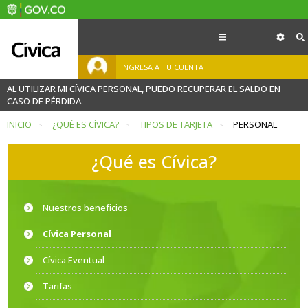
INGRESA A TU CUENTA
AL UTILIZAR MI CÍVICA PERSONAL, PUEDO RECUPERAR EL SALDO EN
CASO DE PÉRDIDA.
INICIO
¿QUÉ ES CÍVICA?
TIPOS DE TARJETA
PERSONAL
¿Qué es Cívica?
Nuestros beneficios
Cívica Personal
Cívica Eventual
Tarifas